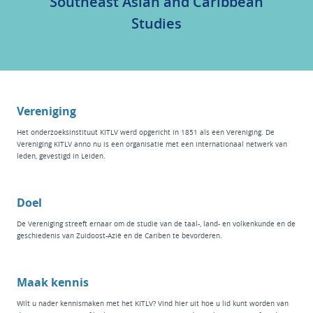
Southeast Asian and Caribbean
Studies
Vereniging
Het
onderzoeksinstituut KITLV
werd opgericht in 1851 als een Vereniging. De
Vereniging KITLV anno nu is een organisatie met een internationaal netwerk van
leden, gevestigd in Leiden.
Doel
De Vereniging streeft ernaar om de studie van de taal-, land- en volkenkunde en de
geschiedenis van Zuidoost-Azië en de Cariben te bevorderen.
Maak kennis
Wilt u nader kennismaken met het KITLV? Vind hier
uit hoe u lid kunt worden van