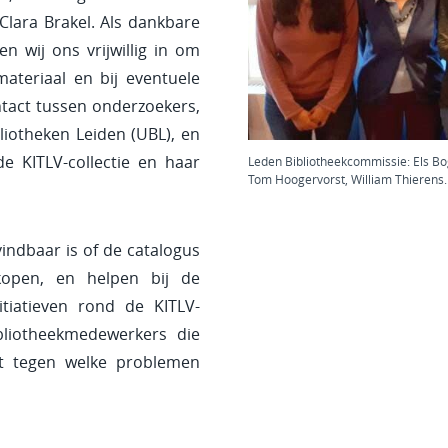
 Clara Brakel. Als dankbare
n wij ons vrijwillig in om
ateriaal en bij eventuele
ntact tussen onderzoekers,
iotheken Leiden (UBL), en
e KITLV-collectie en haar
Leden Bibliotheekcommissie: Els Bog
Tom Hoogervorst, William Thierens.
indbaar is of de catalogus
kopen, en helpen bij de
tiatieven rond de KITLV-
bliotheekmedewerkers die
t tegen welke problemen