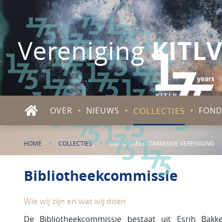
KITL
Vereniging
COLLECTIES
OVER
NIEUWS
FOND
HOME
COLLECTIES
BIBLIOTHEEKCOMMISSIE VERENIGING
Bibliotheekcommissie
Wie wij zijn en wat wij doen
De Bibliotheekcommissie bestaat uit Esrih Bakk