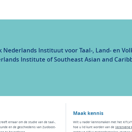
k Nederlands Instituut voor Taal-, Land- en V
rlands Institute of Southeast Asian and Carib
Maak kennis
treeft ernaar om de studie van de taal-,
Wilt u nader kennismaken met het KITLV?
kunde en de geschiedenis van Zuidoost-
hoe u lid kunt worden van de
Vereniging 