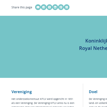
Share this page
Koninklij
Royal Nethe
Vereniging
Doel
Het
onderzoeksinstituut KITLV
werd opgericht in 1851
De Vereniging s
als een Vereniging. De Vereniging KITLV anno nu is een
land- en volken