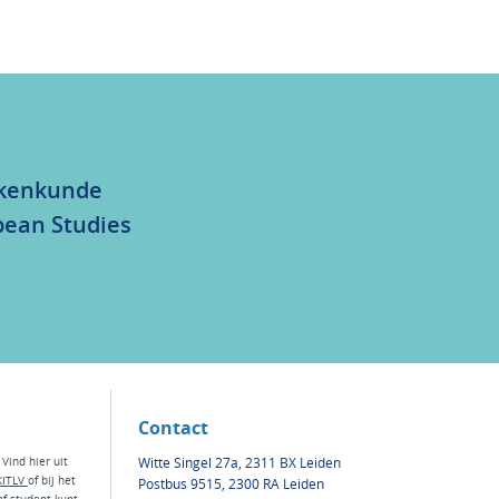
olkenkunde
bean Studies
Contact
Witte Singel 27a, 2311 BX Leiden
 Vind hier
uit
KITLV
of bij het
Postbus 9515, 2300 RA Leiden