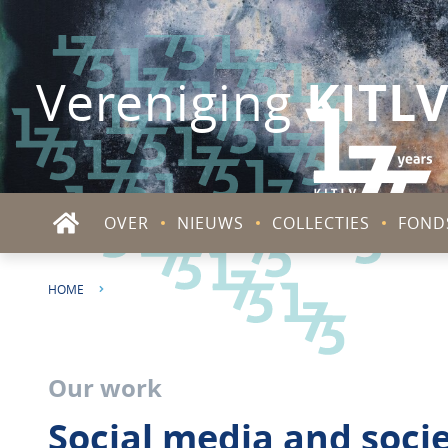
KITL
Vereniging
OVER
NIEUWS
COLLECTIES
FOND
HOME
SOCIAL MEDIA AND SOCIETY IN INDONESIA
Our work
Social media and socie