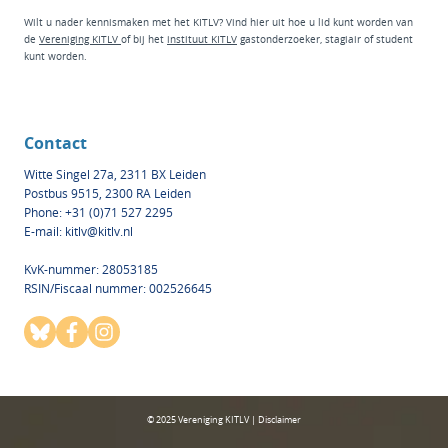
Wilt u nader kennismaken met het KITLV? Vind hier
uit hoe u lid kunt worden van
de
Vereniging KITLV
of bij het
instituut KI
TLV
g
astonderzoeker
,
stagiair
of
student
kunt worden.
Contact
Witte Singel 27a, 2311 BX Leiden
Postbus 9515, 2300 RA Leiden
Phone: +31 (0)71 527 2295
E-mail:
kitlv@kitlv.nl
KvK-nummer: 28053185
RSIN/Fiscaal nummer: 002526645
© 2025 Vereniging KITLV | Disclaimer