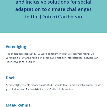
and inclusive solutions for social
adaptation to climate challenges
in the (Dutch) Caribbean
Vereniging
Het
onderzoeksinstituut KITLV
werd opgericht in 1851 als een Vereniging. De
Vereniging KITLV anno nu is een organisatie met een internationaal netwerk van
leden, gevestigd in Leiden.
Doel
De Vereniging streeft ernaar om de studie van de taal-, land- en volkenkunde en de
geschiedenis van Zuidoost-Azië en de Cariben te bevorderen.
Maak kennis