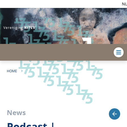
NL
Vereniging
KITLV
HOME
PODCAST | ROSEMARIJN HOEFTE OVER DE COMEBACK VAN DE
CARIBISCHE GULDEN
News
Podcast |