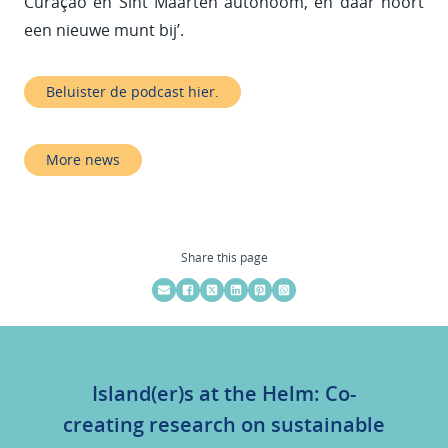
Curaçao en Sint Maarten autonoom, en daar hoort
een nieuwe munt bij’.
Beluister de podcast hier.
More news
Share this page
Island(er)s at the Helm: Co-
creating research on sustainable