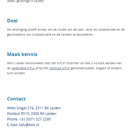
leden, gevestigd in Leiden.
Doel
De Vereniging streeft ernaar om de studie van de taal-, land- en volkenkunde en de
geschiedenis van Zuidoost-Azië en de Cariben te bevorderen.
Maak kennis
Wilt u nader kennismaken met het KITLV? Vind hier
uit hoe u lid kunt worden van
de
Vereniging KITLV
of bij het
instituut KI
TLV
g
astonderzoeker
,
stagiair
of
student
kunt worden.
Contact
Witte Singel 27a, 2311 BX Leiden
Postbus 9515, 2300 RA Leiden
Phone: +31 (0)71 527 2295
E-mail:
kitlv@kitlv.nl