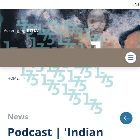
NL
Vereniging
KITLV
HOME
PODCAST | 'INDIAN OCEAN WORLDS' WITH TOM HOOGERVORST
News
Podcast | 'Indian