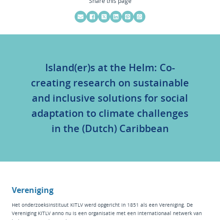
Share this page
Island(er)s at the Helm: Co-
creating research on sustainable
and inclusive solutions for social
adaptation to climate challenges
in the (Dutch) Caribbean
Vereniging
Het
onderzoeksinstituut KITLV
werd opgericht in 1851 als een Vereniging. De
Vereniging KITLV anno nu is een organisatie met een internationaal netwerk van